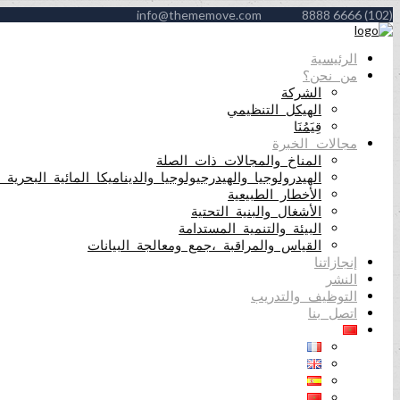
info@thememove.com
(102) 6666 8888
الرئيسية
من نحن؟
الشركة
الهيكل التنظيمي
قِيَمُنَا
مجالات الخبرة
المناخ والمجالات ذات الصلة
الهيدرولوجيا والهيدرجيولوجيا والديناميكا المائية البحرية 
الأخطار الطبيعية
الأشغال والبنية التحتية
البيئة والتنمية المستدامة
القياس والمراقبة ،جمع ومعالجة البيانات
إنجازاتنا
النشر
التوظيف والتدريب
اتصل بنا