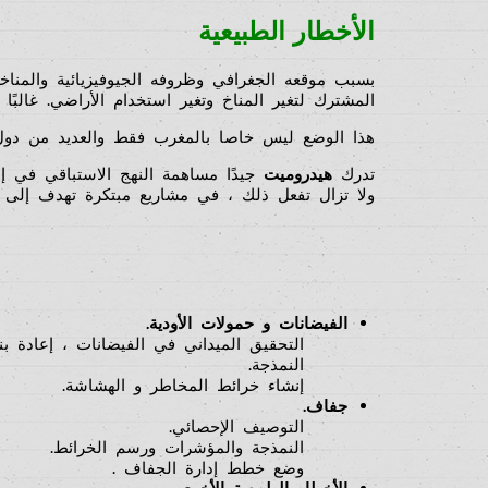
الأخطار الطبيعية
بسبب موقعه الجغرافي وظروفه الجيوفيزيائية والمناخية
المشترك لتغير المناخ وتغير استخدام الأراضي. غالبًا
هذا الوضع ليس خاصا بالمغرب فقط والعديد من دول
تدرك
هيدروميت
جيدًا مساهمة النهج الاستباقي في 
ولا تزال تفعل ذلك ، في مشاريع مبتكرة تهدف إلى تع
الفيضانات و حمولات الأودية.
التحقيق الميداني في الفيضانات ، إعادة بنا
النمذجة.
إنشاء خرائط المخاطر و الهشاشة.
جفاف.
التوصيف الإحصائي.
النمذجة والمؤشرات ورسم الخرائط.
وضع خطط إدارة الجفاف .
الأخطار الطبيعية الأخرى.