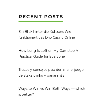
RECENT POSTS
Ein Blick hinter die Kulissen: Wie
funktioniert das Drip Casino Online
How Long Is Left on My Gamstop A
Practical Guide for Everyone
Trucos y consejos para dominar el juego
de stake plinko y ganar más
Ways to Win vs Win Both Ways — which
is better?