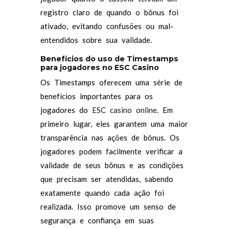
registro claro de quando o bônus foi
ativado, evitando confusões ou mal-
entendidos sobre sua validade.
Benefícios do uso de Timestamps
para jogadores no ESC Casino
Os Timestamps oferecem uma série de
benefícios importantes para os
jogadores do
ESC casino online
. Em
primeiro lugar, eles garantem uma maior
transparência nas ações de bônus. Os
jogadores podem facilmente verificar a
validade de seus bônus e as condições
que precisam ser atendidas, sabendo
exatamente quando cada ação foi
realizada. Isso promove um senso de
segurança e confiança em suas