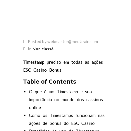
preciso em todas
as ações ESC
Casino Bonus
Posted by webmaster@mediazain.com
In
Non classé
Timestamp preciso em todas as ações
ESC Casino Bonus
Table of Contents
O que é um Timestamp e sua
importância no mundo dos cassinos
online
Como os Timestamps funcionam nas
ações de bônus do ESC Casino