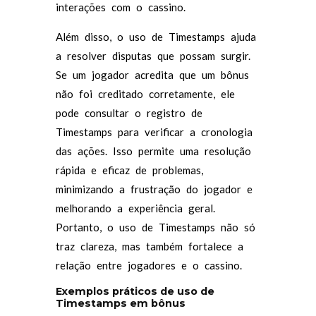
interações com o cassino.
Além disso, o uso de Timestamps ajuda
a resolver disputas que possam surgir.
Se um jogador acredita que um bônus
não foi creditado corretamente, ele
pode consultar o registro de
Timestamps para verificar a cronologia
das ações. Isso permite uma resolução
rápida e eficaz de problemas,
minimizando a frustração do jogador e
melhorando a experiência geral.
Portanto, o uso de Timestamps não só
traz clareza, mas também fortalece a
relação entre jogadores e o cassino.
Exemplos práticos de uso de
Timestamps em bônus