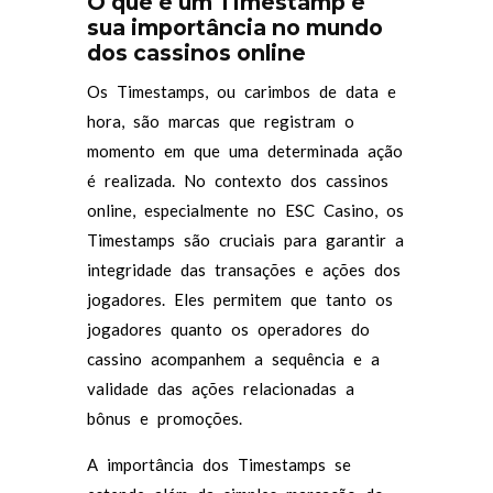
O que é um Timestamp e
sua importância no mundo
dos cassinos online
Os Timestamps, ou carimbos de data e
hora, são marcas que registram o
momento em que uma determinada ação
é realizada. No contexto dos cassinos
online, especialmente no ESC Casino, os
Timestamps são cruciais para garantir a
integridade das transações e ações dos
jogadores. Eles permitem que tanto os
jogadores quanto os operadores do
cassino acompanhem a sequência e a
validade das ações relacionadas a
bônus e promoções.
A importância dos Timestamps se