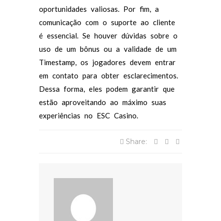
oportunidades valiosas. Por fim, a
comunicação com o suporte ao cliente
é essencial. Se houver dúvidas sobre o
uso de um bônus ou a validade de um
Timestamp, os jogadores devem entrar
em contato para obter esclarecimentos.
Dessa forma, eles podem garantir que
estão aproveitando ao máximo suas
experiências no ESC Casino.
Share: