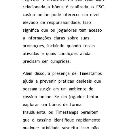
relacionada a bônus é realizada, o
ESC
casino online
pode oferecer um nível
elevado de responsabilidade. Isso
significa que os jogadores têm acesso
a informações claras sobre suas
promoções, incluindo quando foram
ativadas e quais condições ainda
precisam ser cumpridas.
Além disso, a presença de Timestamps
ajuda a prevenir práticas desleais que
possam surgir em um ambiente de
cassino online. Se um jogador tentar
explorar um bônus de forma
fraudulenta, os Timestamps permitem
que o cassino identifique rapidamente
qualquer atividade suspeita. Isso não