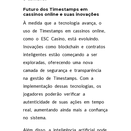
Futuro dos Timestamps em
cassinos online e suas inovações
À medida que a tecnologia avança, o
uso de Timestamps em cassinos online,
como o ESC Casino, está evoluindo.
Inovações como blockchain e contratos
inteligentes estão começando a ser
exploradas, oferecendo uma nova
camada de segurança e transparência
na gestão de Timestamps. Com a
implementação dessas tecnologias, os
jogadores poderão verificar a
autenticidade de suas ações em tempo
real, aumentando ainda mais a confiança
no sistema.
Além disso, a inteligência artificial pode