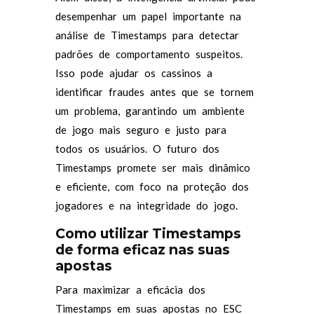
desempenhar um papel importante na
análise de Timestamps para detectar
padrões de comportamento suspeitos.
Isso pode ajudar os cassinos a
identificar fraudes antes que se tornem
um problema, garantindo um ambiente
de jogo mais seguro e justo para
todos os usuários. O futuro dos
Timestamps promete ser mais dinâmico
e eficiente, com foco na proteção dos
jogadores e na integridade do jogo.
Como utilizar Timestamps
de forma eficaz nas suas
apostas
Para maximizar a eficácia dos
Timestamps em suas apostas no ESC