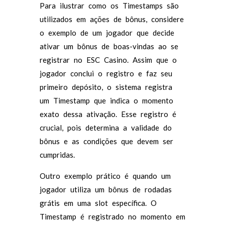
Para ilustrar como os Timestamps são
utilizados em ações de bônus, considere
o exemplo de um jogador que decide
ativar um bônus de boas-vindas ao se
registrar no ESC Casino. Assim que o
jogador conclui o registro e faz seu
primeiro depósito, o sistema registra
um Timestamp que indica o momento
exato dessa ativação. Esse registro é
crucial, pois determina a validade do
bônus e as condições que devem ser
cumpridas.
Outro exemplo prático é quando um
jogador utiliza um bônus de rodadas
grátis em uma slot específica. O
Timestamp é registrado no momento em