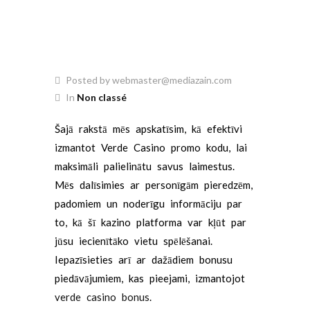
Promo Code: Kā To
Pareizi Lietot, Lai
Gūtu Labumu
Posted by webmaster@mediazain.com
In
Non classé
Šajā rakstā mēs apskatīsim, kā efektīvi
izmantot Verde Casino promo kodu, lai
maksimāli palielinātu savus laimestus.
Mēs dalīsimies ar personīgām pieredzēm,
padomiem un noderīgu informāciju par
to, kā šī kazino platforma var kļūt par
jūsu iecienītāko vietu spēlēšanai.
Iepazīsieties arī ar dažādiem bonusu
piedāvājumiem, kas pieejami, izmantojot
verde casino bonus
.