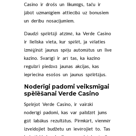
Casino ir drošs un likumīgs, taču ir
jābūt uzmanīgiem attiecībā uz bonusiem
un derību nosacījumiem.
Daudzi spēlētāji atzīmē, ka Verde Casino
ir lieliska vieta, kur spēlēt, ja vēlaties
izmēģināt jaunus spēļu automātus un live
kazino. Svarīgi ir arī tas, ka kazino
regulāri piedāvā jaunas akcijas, kas
iepriecina esošos un jaunus spēlētājus.
Noderīgi padomi veiksmīgai
spēlēšanai Verde Casino
Spēlējot Verde Casino, ir vairāki
noderīgi padomi, kas var palīdzēt jums
gūt labākus rezultātus. Pirmkārt, vienmēr
izveidojiet budžetu un ievērojiet to. Tas