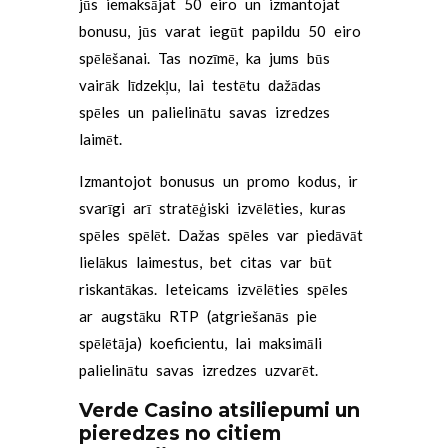
jūs iemaksājat 50 eiro un izmantojat
bonusu, jūs varat iegūt papildu 50 eiro
spēlēšanai. Tas nozīmē, ka jums būs
vairāk līdzekļu, lai testētu dažādas
spēles un palielinātu savas izredzes
laimēt.
Izmantojot bonusus un promo kodus, ir
svarīgi arī stratēģiski izvēlēties, kuras
spēles spēlēt. Dažas spēles var piedāvāt
lielākus laimestus, bet citas var būt
riskantākas. Ieteicams izvēlēties spēles
ar augstāku RTP (atgriešanās pie
spēlētāja) koeficientu, lai maksimāli
palielinātu savas izredzes uzvarēt.
Verde Casino atsiliepumi un
pieredzes no citiem