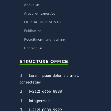
About us
Areas of expertise
OUR ACHIEVEMENTS
Publication
Recruitment and training
Contact us
STRUCTURE OFFICE
Lorem ipsum dolor sit amet,
consectetuer
(+212) 6666 8888
info@exmple
(+212) 8888 9999