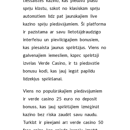
tiešsaistes kazino, kas piedāvā plašu
spēļu klāstu, sākot no klasiskām spēļu
automātiem līdz pat jaunākajiem live
kazino spēļu piedāvājumiem. Šī platforma
ir pazīstama ar savu lietotājdraudzīgo
interfeisu un pievilcīgajiem bonusiem,
kas piesaista jaunus spēlētājus. Viens no
galvenajiem iemesliem, kāpēc spēlētāji
izvēlas Verde Casino, ir tā piedāvātie
bonusu kodi, kas ļauj iegūt papildu
līdzekļus spēlēšanai.
Viens no populārākajiem piedāvājumiem
ir verde casino 25 euro no deposit
bonuss, kas ļauj spēlētājiem izmēģināt
kazino bez riska zaudēt savu naudu.
Turklāt ir pieejami arī verde casino 50