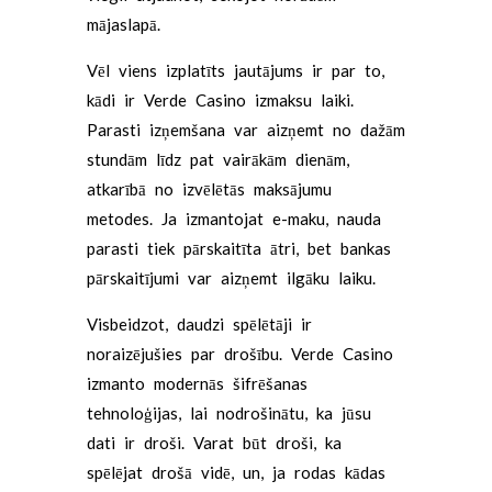
mājaslapā.
Vēl viens izplatīts jautājums ir par to,
kādi ir Verde Casino izmaksu laiki.
Parasti izņemšana var aizņemt no dažām
stundām līdz pat vairākām dienām,
atkarībā no izvēlētās maksājumu
metodes. Ja izmantojat e-maku, nauda
parasti tiek pārskaitīta ātri, bet bankas
pārskaitījumi var aizņemt ilgāku laiku.
Visbeidzot, daudzi spēlētāji ir
noraizējušies par drošību. Verde Casino
izmanto modernās šifrēšanas
tehnoloģijas, lai nodrošinātu, ka jūsu
dati ir droši. Varat būt droši, ka
spēlējat drošā vidē, un, ja rodas kādas